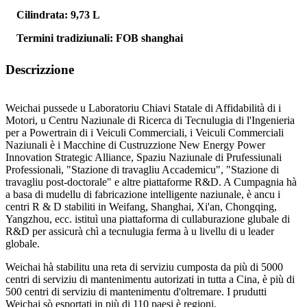
Cilindrata: 9,73 L
Termini tradiziunali: FOB shanghai
Descrizzione
Weichai pussede u Laboratoriu Chiavi Statale di Affidabilità di i
Motori, u Centru Naziunale di Ricerca di Tecnulugia di l'Ingenieria
per a Powertrain di i Veiculi Commerciali, i Veiculi Commerciali
Naziunali è i Macchine di Custruzzione New Energy Power
Innovation Strategic Alliance, Spaziu Naziunale di Prufessiunali
Professionali, "Stazione di travagliu Accademicu", "Stazione di
travagliu post-doctorale" e altre piattaforme R&D. A Cumpagnia hà
a basa di mudellu di fabricazione intelligente naziunale, è ancu i
centri R & D stabiliti in Weifang, Shanghai, Xi'an, Chongqing,
Yangzhou, ecc. istituì una piattaforma di cullaburazione glubale di
R&D per assicurà chì a tecnulugia ferma à u livellu di u leader
globale.
Weichai hà stabilitu una reta di serviziu cumposta da più di 5000
centri di serviziu di mantenimentu autorizati in tutta a Cina, è più di
500 centri di serviziu di mantenimentu d'oltremare. I prudutti
Weichai sò esportati in più di 110 paesi è regioni.