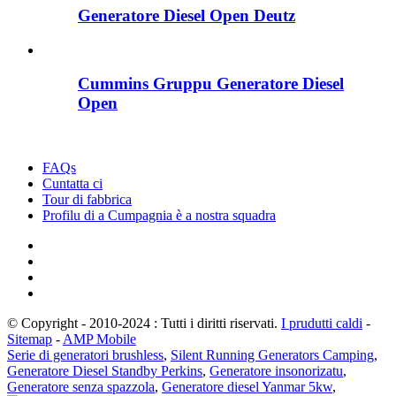
Generatore Diesel Open Deutz
Cummins Gruppu Generatore Diesel
Open
FAQs
Cuntatta ci
Tour di fabbrica
Profilu di a Cumpagnia è a nostra squadra
© Copyright - 2010-2024 : Tutti i diritti riservati.
I prudutti caldi
-
Sitemap
-
AMP Mobile
Serie di generatori brushless
,
Silent Running Generators Camping
,
Generatore Diesel Standby Perkins
,
Generatore insonorizatu
,
Generatore senza spazzola
,
Generatore diesel Yanmar 5kw
,