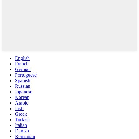
English
French
German
Portuguese
Spanish
Russian
Japanese
Korean
Arabic
Irish
Greek
Turkish
Italian
Danish
Romanian