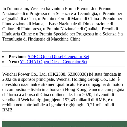
In l'ultimi anni, Weichai hà vintu u Primu Premiu di u Premiu
Naziunale di u Prugressu di a Scienza è a Tecnulugia, u Premiu per
a Qualità di a Cina, u Premiu d'Oro di Marca di China - Premiu per
l'Innovazione di Marca, a Base Naziunale di Dimostrazione di
Cultura di l'Intrapresa, u Premiu Naziunale di Qualità, i Premii di
l'Industria Chine è u Premiu Speciale per Prugressu in a Scienza è a
Tecnulugia di l'Industria di Macchine Chine.
Previous:
SDEC Open Diesel Generator Set
Next:
YUCHAI Open Diesel Generator Set
Weichai Power Co., Ltd. (HK2338, SZ000338) hè stata fundata in
2002 da u sponsor principale, Weichai Holding Group Co., Ltd. è
investitori naziunali è stranieri qualificati. Hè a cumpagnia di motori
di combustione listata in a borsa di Hong Kong, è ancu a cumpagnia
chì torna à a borsa di Cina continentale. In u 2020, i rivenuti di
vendita di Weichai righjunghjenu 197,49 miliardi di RMB, è u
redditu nettu attribuibile à i genitori righjunghji 9,21 miliardi di
RMB.