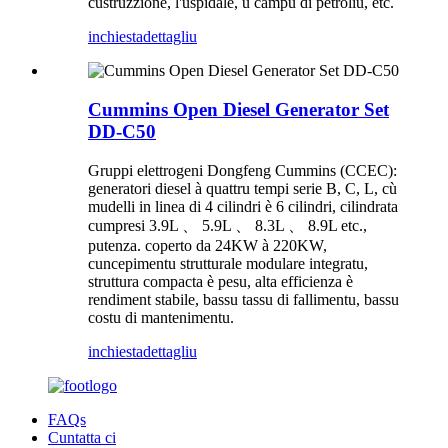
custruzzione, l'uspidale, u campu di petroliu, etc.
inchiesta
dettagliu
Cummins Open Diesel Generator Set
DD-C50
Gruppi elettrogeni Dongfeng Cummins (CCEC):
generatori diesel à quattru tempi serie B, C, L, cù
mudelli in linea di 4 cilindri è 6 cilindri, cilindrata
cumpresi 3.9L 、 5.9L 、 8.3L 、 8.9L etc.,
putenza. coperto da 24KW à 220KW,
cuncepimentu strutturale modulare integratu,
struttura compacta è pesu, alta efficienza è
rendiment stabile, bassu tassu di fallimentu, bassu
costu di mantenimentu.
inchiesta
dettagliu
FAQs
Cuntatta ci