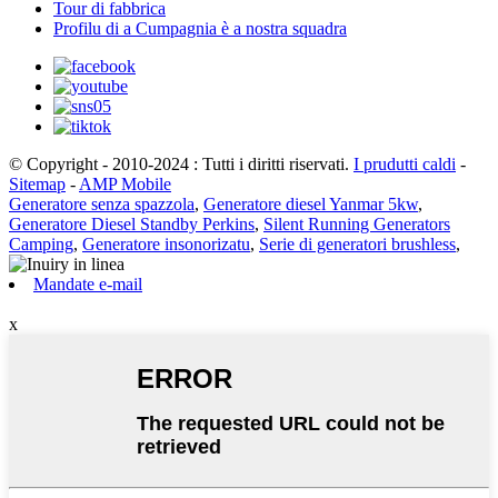
Tour di fabbrica
Profilu di a Cumpagnia è a nostra squadra
© Copyright - 2010-2024 : Tutti i diritti riservati.
I prudutti caldi
-
Sitemap
-
AMP Mobile
Generatore senza spazzola
,
Generatore diesel Yanmar 5kw
,
Generatore Diesel Standby Perkins
,
Silent Running Generators
Camping
,
Generatore insonorizatu
,
Serie di generatori brushless
,
Mandate e-mail
x