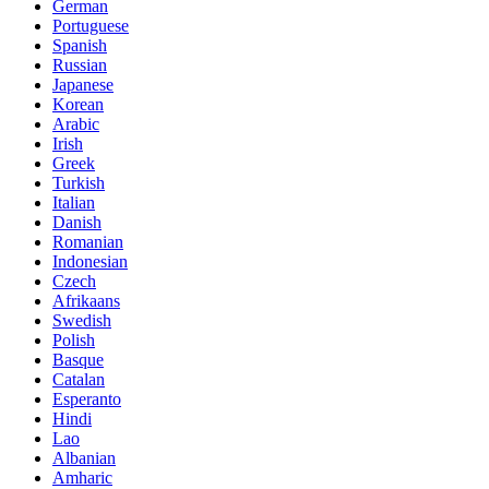
German
Portuguese
Spanish
Russian
Japanese
Korean
Arabic
Irish
Greek
Turkish
Italian
Danish
Romanian
Indonesian
Czech
Afrikaans
Swedish
Polish
Basque
Catalan
Esperanto
Hindi
Lao
Albanian
Amharic