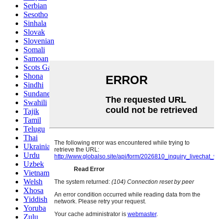
Serbian
Sesotho
Sinhala
Slovak
Slovenian
Somali
Samoan
Scots Gaelic
Shona
Sindhi
Sundanese
Swahili
Tajik
Tamil
Telugu
Thai
Ukrainian
Urdu
Uzbek
Vietnamese
Welsh
Xhosa
Yiddish
Yoruba
Zulu