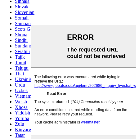
Sinhala
Slovak
Slovenian
Somali
Samoan
Scots Gaelic
Shona
Sindhi
Sundanese
Swahili
Tajik
Tamil
Telugu
Thai
Ukrainian
Urdu
Uzbek
Vietnamese
Welsh
Xhosa
Yiddish
Yoruba
Zulu
Kinyarwanda
Tatar