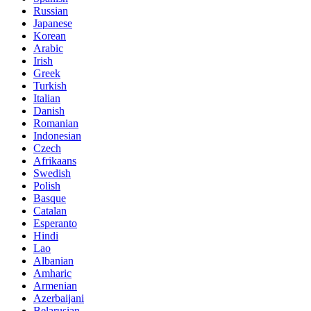
Russian
Japanese
Korean
Arabic
Irish
Greek
Turkish
Italian
Danish
Romanian
Indonesian
Czech
Afrikaans
Swedish
Polish
Basque
Catalan
Esperanto
Hindi
Lao
Albanian
Amharic
Armenian
Azerbaijani
Belarusian